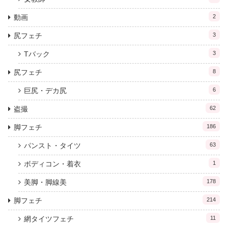
動画
2
尻フェチ
3
Tバック
3
尻フェチ
8
巨尻・デカ尻
6
盗撮
62
脚フェチ
186
パンスト・タイツ
63
ボディコン・着衣
1
美脚・脚線美
178
脚フェチ
214
網タイツフェチ
11