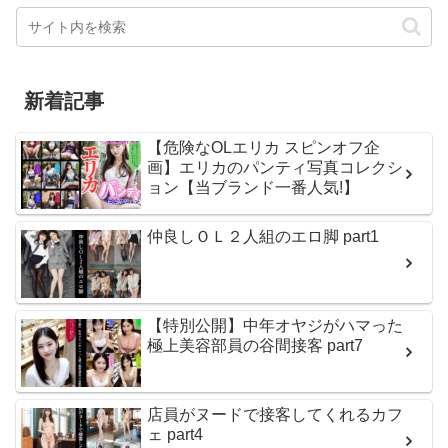
新着記事
【危険なOLエリカ スピンオフ企
画】エリカのパンティ写真コレクシ
ョン【当ブランド一番人気!】
仲良しＯＬ２人組のエロ脚 part1
【特別公開】中年オヤジがハマった
極上美容部員の谷間接客 part7
店員がヌードで接客してくれるカフ
ェ part4