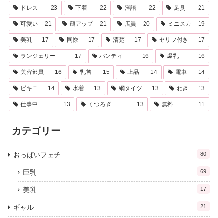
ドレス
23
下着
22
淫語
22
足臭
21
可愛い
21
顔アップ
21
店員
20
ミニスカ
19
美乳
17
同僚
17
清楚
17
セリフ付き
17
ランジェリー
17
パンティ
16
爆乳
16
美容部員
16
乳首
15
上品
14
電車
14
ビキニ
14
水着
13
網タイツ
13
わき
13
仕事中
13
くつろぎ
13
無料
11
カテゴリー
おっぱいフェチ
80
巨乳
69
美乳
17
ギャル
21