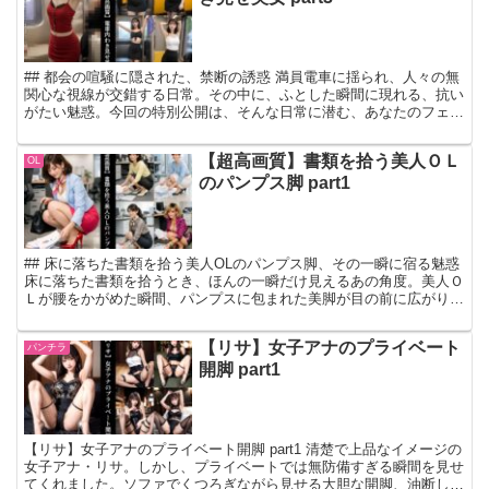
## 都会の喧騒に隠された、禁断の誘惑 満員電車に揺られ、人々の無
関心な視線が交錯する日常。その中に、ふとした瞬間に現れる、抗い
がたい魅惑。今回の特別公開は、そんな日常に潜む、あなたのフェチ
心を疼かせる「電車内わき見せ美女」の最新作。息をの…
【超高画質】書類を拾う美人ＯＬ
OL
のパンプス脚 part1
## 床に落ちた書類を拾う美人OLのパンプス脚、その一瞬に宿る魅惑
床に落ちた書類を拾うとき、ほんの一瞬だけ見えるあの角度。美人Ｏ
Ｌが腰をかがめた瞬間、パンプスに包まれた美脚が目の前に広がりま
す。超高画質だからこそ伝わる、脚のラインの美しさ…
【リサ】女子アナのプライベート
パンチラ
開脚 part1
【リサ】女子アナのプライベート開脚 part1 清楚で上品なイメージの
女子アナ・リサ。しかし、プライベートでは無防備すぎる瞬間を見せ
てくれました。ソファでくつろぎながら見せる大胆な開脚、油断した