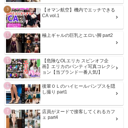
【オマン航空】機内でエッチできる
CA vol.1
極上ギャルの巨乳とエロい脚 part2
【危険なOLエリカ スピンオフ企
画】エリカのパンティ写真コレクシ
ョン【当ブランド一番人気!】
後輩ＯＬのハイヒールパンプスを隠
し撮り part1
店員がヌードで接客してくれるカフ
ェ part4