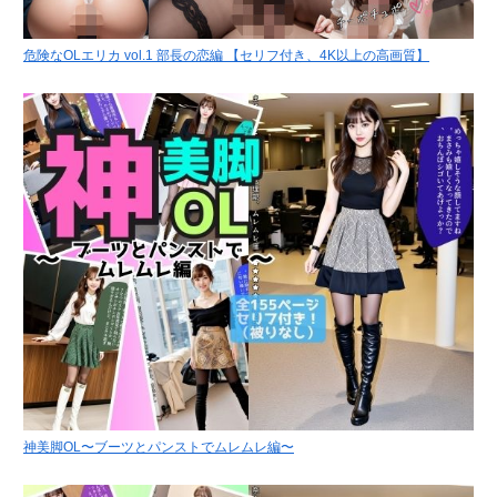
危険なOLエリカ vol.1 部長の恋編 【セリフ付き、4K以上の高画質】
神美脚OL〜ブーツとパンストでムレムレ編〜