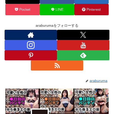
Pocket
LINE
Pinterest
araburumaをフォローする
araburuma