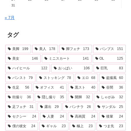
31
« 7月
タグ
美脚
199
美人
178
脚フェチ
173
パンプス
151
美女
146
ミニスカート
141
OL
125
ハイヒール
122
おっぱい
106
巨乳
83
パンスト
79
ストッキング
78
エロ
68
盗撮風
60
生足
56
オフィス
41
黒スト
40
谷間
36
街撮り
36
隠し撮り
35
開脚
32
しゃがみ
32
足フェチ
31
露出
29
パンチラ
26
サンダル
25
セクシー
24
人妻
24
高画質
24
後輩
24
僕の彼女
24
ギャル
23
極上
23
つま先
23