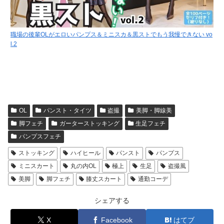
職場の後輩OLがエロいパンプス＆ミニスカ＆黒ストでもう我慢できない vo
l.2
OL
パンスト・タイツ
盗撮
美脚・脚線美
脚フェチ
ガーターストッキング
生足フェチ
パンプスフェチ
ストッキング
ハイヒール
パンスト
パンプス
ミニスカート
丸の内OL
極上
生足
盗撮風
美脚
脚フェチ
膝丈スカート
通勤コーデ
シェアする
X
Facebook
はてブ