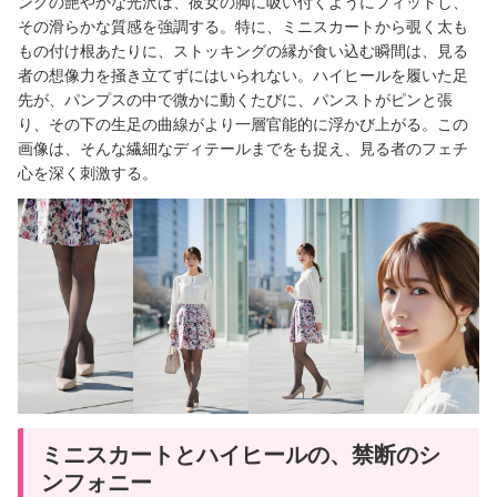
ングの艶やかな光沢は、彼女の脚に吸い付くようにフィットし、
その滑らかな質感を強調する。特に、ミニスカートから覗く太も
もの付け根あたりに、ストッキングの縁が食い込む瞬間は、見る
者の想像力を掻き立てずにはいられない。ハイヒールを履いた足
先が、パンプスの中で微かに動くたびに、パンストがピンと張
り、その下の生足の曲線がより一層官能的に浮かび上がる。この
画像は、そんな繊細なディテールまでをも捉え、見る者のフェチ
心を深く刺激する。
ミニスカートとハイヒールの、禁断のシ
ンフォニー