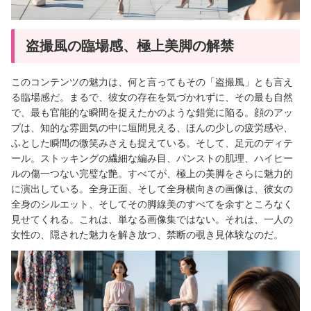
盗撮風の臨場感、極上美脚の解禁
このコンテンツの魅力は、何と言ってもその「盗撮風」とも言え
る臨場感だ。まるで、彼女の存在を気づかれずに、その最も自然
で、最も官能的な瞬間を捉えたかのような錯覚に陥る。顔のアッ
プは、知的な雰囲気の中に垣間見える、ほんの少しの疲労感や、
ふとした瞬間の微笑みさえも捉えている。そして、足元のディテ
ール。ストッキングの繊細な編み目、パンストの肌理、ハイヒー
ルの傷一つない完璧な艶。すべてが、極上の美脚をさらに魅力的
に演出している。全身正面、そして全身横向きの画像は、彼女の
全身のシルエット、そしてその脚線美のすべてを余すところなく
見せてくれる。これは、単なる画像集ではない。それは、一人の
女性の、隠された魅力を解き放つ、禁断の覗き見体験なのだ。