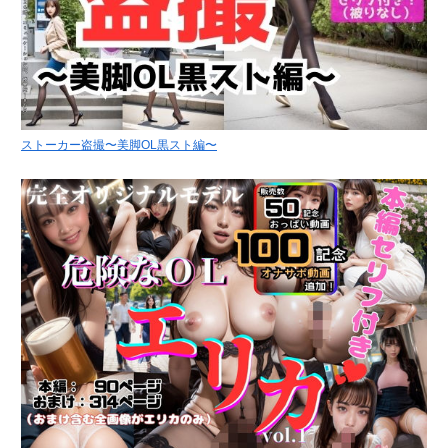
ストーカー盗撮〜美脚OL黒スト編〜