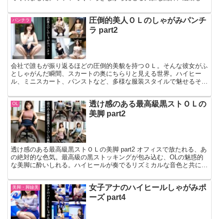
表情、そして視線を奪う美脚ライン。テレビでは絶…
圧倒的美人ＯＬのしゃがみパンチ
パンチラ
ラ part2
会社で誰もが振り返るほどの圧倒的美貌を持つＯＬ。そんな彼女がふ
としゃがんだ瞬間、スカートの奥にちらりと見える世界。ハイヒー
ル、ミニスカート、パンストなど、多様な服装スタイルで魅せるその
瞬間は、上品さと艶っぽさが絶妙に溶け合う芸術です。完璧な…
透け感のある最高級黒ストＯＬの
OL
美脚 part2
透け感のある最高級黒ストＯＬの美脚 part2 オフィスで放たれる、あ
の絶対的な色気。最高級の黒ストッキングが包み込む、OLの魅惑的
な美脚に酔いしれる。ハイヒールが奏でるリズミカルな音色と共に、
ミニスカートから覗くパンスト越しの素肌が、あな…
女子アナのハイヒールしゃがみポ
美脚・脚線美
ーズ part4