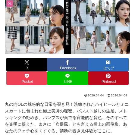
OL
X
Facebook
はてブ
Pocket
LINE
Pinterest
2026.04.04
2026.04.09
丸の内OLの魅惑的な日常を覗き見！洗練されたハイヒールとミニ
スカートに包まれた極上美脚の秘密。パンスト越しの生足、スト
ッキングの艶めき、パンプスが奏でる官能的な音色…そのすべて
を克明に捉えた、まさに「盗撮風」とも言える極上の画像集。あ
なたのフェチ心をくすぐる、禁断の覗き見体験がここに。