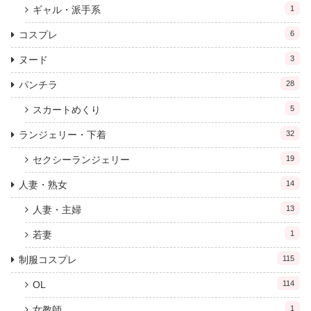
ギャル・派手系
1
コスプレ
6
ヌード
3
パンチラ
28
スカートめくり
5
ランジェリー・下着
32
セクシーランジェリー
19
人妻・熟女
14
人妻・主婦
13
若妻
1
制服コスプレ
115
OL
114
女教師
1