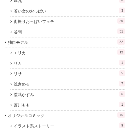
爆乳
6
若い女のおっぱい
3
街撮りおっぱいフェチ
30
谷間
31
独自モデル
32
エリカ
12
リカ
1
リサ
5
浅倉める
7
荒武かすみ
6
蒼川もも
1
オリジナルコミック
75
イラスト系ストーリー
9