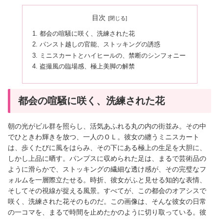
目次
都会の喧騒に咲く、洗練された花
パンスト越しの官能、ストッキングの誘惑
ミニスカートとハイヒールの、禁断のシンフォニー
盗撮風の臨場感、極上美脚の解禁
都会の喧騒に咲く、洗練された花
朝の光がビル群を照らし、活気あふれる丸の内の街並み。その中
でひときわ輝きを放つ、一人のＯＬ。彼女の纏うミニスカート
は、歩くたびに風をはらみ、その下にある極上の生足を大胆に、
しかし上品に晒す。パンプスに収められた足は、まるで芸術品の
ように滑らかで、ストッキングの繊細な透け感が、その完璧なフ
ォルムを一層際立たせる。時折、彼女がふと見せる知的な表情、
そしてその視線が捉える風景。すべてが、この都会のオアシスで
咲く、洗練された花そのものだ。この画像は、そんな彼女の日常
の一コマを、まるで時間を止めたかのように切り取っている。彼