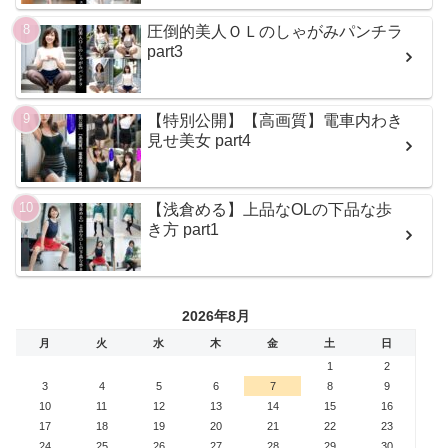
圧倒的美人ＯＬのしゃがみパンチラ
part3
【特別公開】【高画質】電車内わき
見せ美女 part4
【浅倉める】上品なOLの下品な歩
き方 part1
2026年8月
月
火
水
木
金
土
日
1
2
3
4
5
6
7
8
9
10
11
12
13
14
15
16
17
18
19
20
21
22
23
24
25
26
27
28
29
30