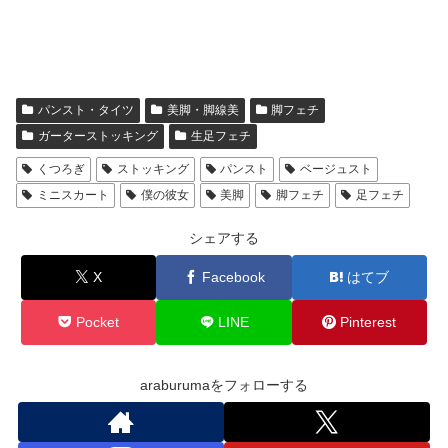
パンスト・タイツ
美脚・脚線美
脚フェチ
ガーターストッキング
生足フェチ
くつろぎ
ストッキング
パンスト
ベージュスト
ミニスカート
僕の彼女
美脚
脚フェチ
足フェチ
シェアする
X
Facebook
はてブ
Pocket
LINE
Pinterest
araburumaをフォローする