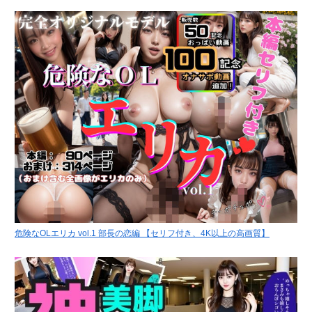
危険なOLエリカ vol.1 部長の恋編 【セリフ付き、4K以上の高画質】