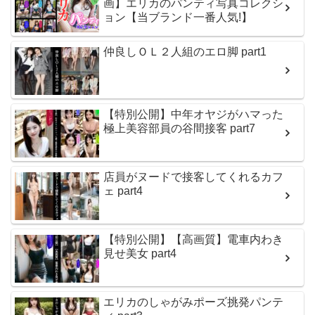
画】エリカのパンティ写真コレクシ
ョン【当ブランド一番人気!】
仲良しＯＬ２人組のエロ脚 part1
【特別公開】中年オヤジがハマった
極上美容部員の谷間接客 part7
店員がヌードで接客してくれるカフ
ェ part4
【特別公開】【高画質】電車内わき
見せ美女 part4
エリカのしゃがみポーズ挑発パンテ