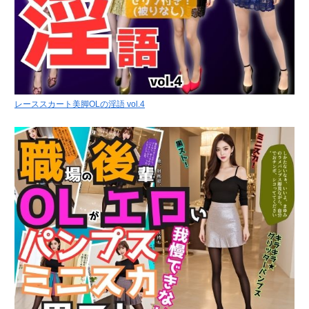
レーススカート美脚OLの淫語 vol.4