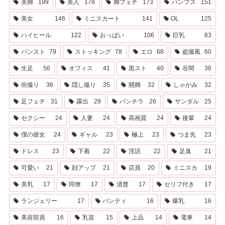
美脚
199
美人
178
脚フェチ
173
パンプス
151
美女
146
ミニスカート
141
OL
125
ハイヒール
122
おっぱい
106
巨乳
83
パンスト
79
ストッキング
78
エロ
68
盗撮風
60
生足
56
オフィス
41
黒スト
40
谷間
36
街撮り
36
隠し撮り
35
開脚
32
しゃがみ
32
足フェチ
31
露出
29
パンチラ
26
サンダル
25
セクシー
24
人妻
24
高画質
24
後輩
24
僕の彼女
24
ギャル
23
極上
23
つま先
23
ドレス
23
下着
22
淫語
22
足臭
21
可愛い
21
顔アップ
21
店員
20
ミニスカ
19
美乳
17
同僚
17
清楚
17
セリフ付き
17
ランジェリー
17
パンティ
16
爆乳
16
美容部員
16
乳首
15
上品
14
電車
14