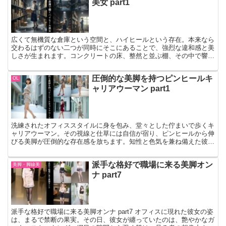
美女 part1
広くて無機質な倉庫という空間と、ハイヒールという存在。本来なら
交わるはずのない二つが同時にそこにあることで、強烈な違和感と美
しさが生まれます。コンクリートの床、整然と並ぶ棚、その中で響く
ヒールの気配。なぜここでヒールなのか――その理由を考え…
圧倒的な美脚を持つピンヒールキ
OL
ャリアウーマン part1
洗練されたオフィススタイルに身を包み、堂々とした佇まいで歩くキ
ャリアウーマン。その視線と仕草には自信が宿り、ピンヒールから伸
びる美脚が圧倒的な存在感を放ちます。知性と色気を兼ね備えた彼女
の一瞬一瞬を切り取った、上質で刺激的な作品です。日常の…
派手な格好で職場に来る美脚オン
美脚・脚線美
ナ part7
派手な格好で職場に来る美脚オンナ part7 オフィスに現れた彼女の姿
は、まるで禁断の果実。その日、彼女が纏っていたのは、艶やかなガ