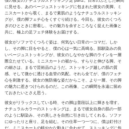
僕の彼女のナチュラルストッキング足 part2。日常のふとした瞬間
に見せる、あのベージュストッキングに包まれた彼女の美脚。ミ
ニスカートから覗く、まるで素肌のようなナチュラルストッキン
グが、僕の脚フェチ心をくすぐり続ける。今回も、彼女のくつろ
ぎのひとときに密着し、その魅力を余すところなく捉えた画像と
共に、極上の足フェチ体験をお届けする。
彼女がソファでくつろぐ姿は、何気ない日常の一コマだ。しか
し、その脚に目をやると、僕の心は一気に高鳴る。肌馴染みの良
いベージュストッキングが、彼女のしなやかな脚のラインを一層
際立たせている。ミニスカートの裾から、すらりと伸びる脚。そ
の細さは、まるで芸術品のようだ。ストッキング越しの肌の質
感、そして微かに透ける血管の気配。それら全てが、僕のフェチ
心を刺激する。彼女の無防備な姿だからこそ、より一層、その脚
の魅力に惹きつけられるのだ。この画像、この瞬間を永遠に留め
ておきたいとさえ思う。
彼女がリラックスしている時、その脚は普段以上に輝きを増す。
ナチュラルカラーのストッキングは、まるで彼女自身の肌の一部
のように馴染み、その美しさを自然に引き出してくれる。ソファ
にゆったりと座り、足を組む。その仕草一つ一つに、僕は釘付け
だ。ミニスカートの軽やかな動きに合わせて、ストッキングに包