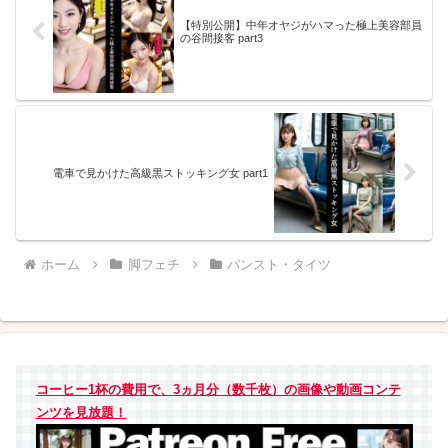
【特別公開】中年オヤジがハマった極上美容部員
の谷間接客 part3
電車で見かけた高級黒ストッキング女 part1
ホーム
脚フェチ
パンスト・タイツ
コーヒー1杯の費用で、3ヵ月分（数千枚）の画像や動画コンテ
ンツを見放題！