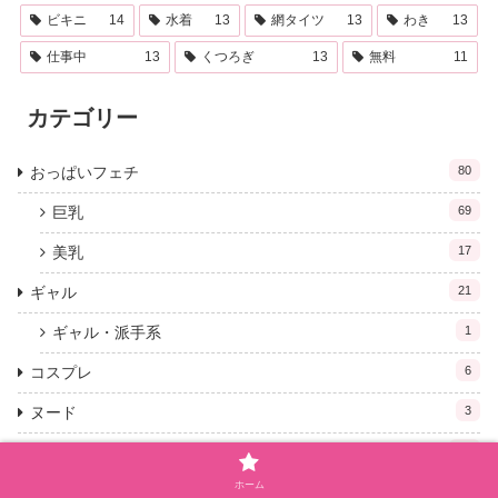
ビキニ
14
水着
13
網タイツ
13
わき
13
仕事中
13
くつろぎ
13
無料
11
カテゴリー
おっぱいフェチ
80
巨乳
69
美乳
17
ギャル
21
ギャル・派手系
1
コスプレ
6
ヌード
3
パンチラ
28
ホーム
スカートめくり
5