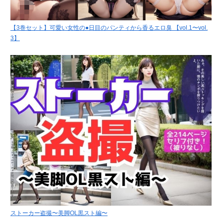
【3巻セット】可愛い女性の●日目のパンティから香るエロ臭 【vol.1〜vol.
3】
ストーカー盗撮〜美脚OL黒スト編〜