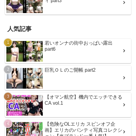
ィ part3
人気記事
若いオンナの街中おっぱい露出
part6
巨乳ＯＬのご開帳 part2
【オマン航空】機内でエッチできる
CA vol.1
【危険なOLエリカ スピンオフ企
画】エリカのパンティ写真コレクシ