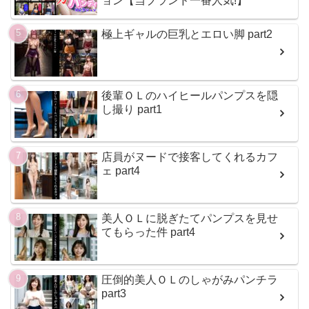
ョン【当ブランド一番人気!】
極上ギャルの巨乳とエロい脚 part2
後輩ＯＬのハイヒールパンプスを隠
し撮り part1
店員がヌードで接客してくれるカフ
ェ part4
美人ＯＬに脱ぎたてパンプスを見せ
てもらった件 part4
圧倒的美人ＯＬのしゃがみパンチラ
part3