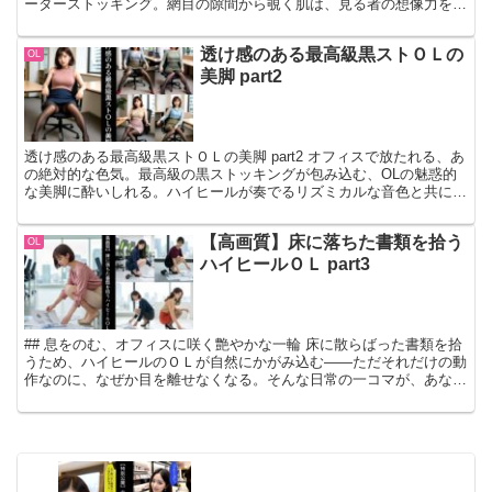
ーターストッキング。網目の隙間から覗く肌は、見る者の想像力を掻
き立て、オフィスという日常空間を一瞬にして非日…
透け感のある最高級黒ストＯＬの
OL
美脚 part2
透け感のある最高級黒ストＯＬの美脚 part2 オフィスで放たれる、あ
の絶対的な色気。最高級の黒ストッキングが包み込む、OLの魅惑的
な美脚に酔いしれる。ハイヒールが奏でるリズミカルな音色と共に、
ミニスカートから覗くパンスト越しの素肌が、あな…
【高画質】床に落ちた書類を拾う
OL
ハイヒールＯＬ part3
## 息をのむ、オフィスに咲く艶やかな一輪 床に散らばった書類を拾
うため、ハイヒールのＯＬが自然にかがみ込む――ただそれだけの動
作なのに、なぜか目を離せなくなる。そんな日常の一コマが、あなた
のフェチ心を激しく揺さぶる。仕事中の緊張感と、ふと…