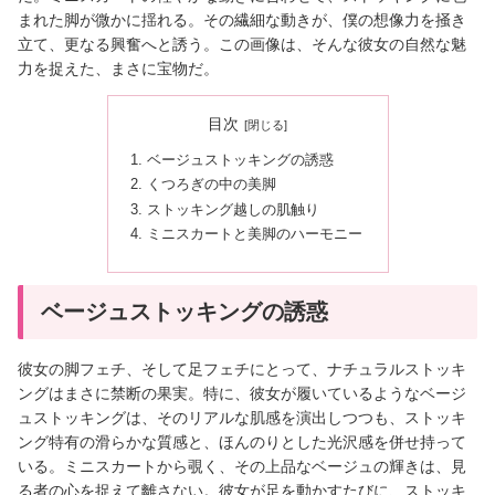
まれた脚が微かに揺れる。その繊細な動きが、僕の想像力を掻き
立て、更なる興奮へと誘う。この画像は、そんな彼女の自然な魅
力を捉えた、まさに宝物だ。
目次
ベージュストッキングの誘惑
くつろぎの中の美脚
ストッキング越しの肌触り
ミニスカートと美脚のハーモニー
ベージュストッキングの誘惑
彼女の脚フェチ、そして足フェチにとって、ナチュラルストッキ
ングはまさに禁断の果実。特に、彼女が履いているようなベージ
ュストッキングは、そのリアルな肌感を演出しつつも、ストッキ
ング特有の滑らかな質感と、ほんのりとした光沢感を併せ持って
いる。ミニスカートから覗く、その上品なベージュの輝きは、見
る者の心を捉えて離さない。彼女が足を動かすたびに、ストッキ