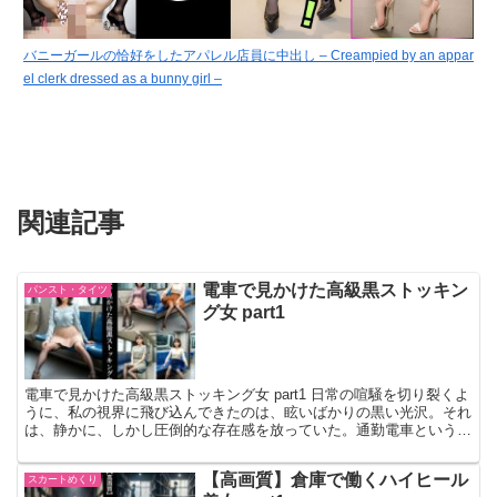
バニーガールの恰好をしたアパレル店員に中出し – Creampied by an appar
el clerk dressed as a bunny girl –
関連記事
電車で見かけた高級黒ストッキン
パンスト・タイツ
グ女 part1
電車で見かけた高級黒ストッキング女 part1 日常の喧騒を切り裂くよ
うに、私の視界に飛び込んできたのは、眩いばかりの黒い光沢。それ
は、静かに、しかし圧倒的な存在感を放っていた。通勤電車という、
ありふれた空間に突如として現れた、非日常の女神…
【高画質】倉庫で働くハイヒール
スカートめくり