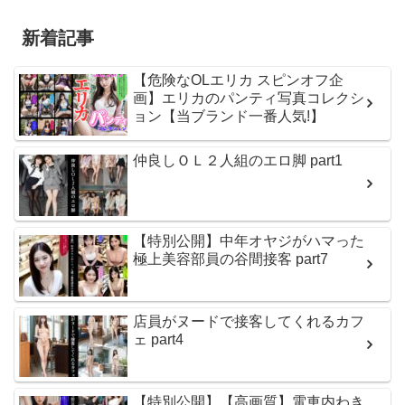
新着記事
【危険なOLエリカ スピンオフ企
画】エリカのパンティ写真コレクシ
ョン【当ブランド一番人気!】
仲良しＯＬ２人組のエロ脚 part1
【特別公開】中年オヤジがハマった
極上美容部員の谷間接客 part7
店員がヌードで接客してくれるカフ
ェ part4
【特別公開】【高画質】電車内わき