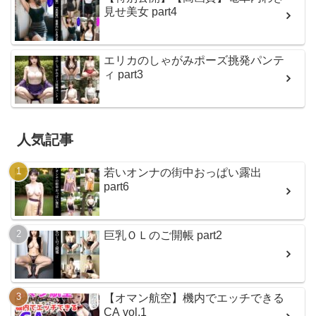
見せ美女 part4
エリカのしゃがみポーズ挑発パンテ
ィ part3
人気記事
若いオンナの街中おっぱい露出
part6
巨乳ＯＬのご開帳 part2
【オマン航空】機内でエッチできる
CA vol.1