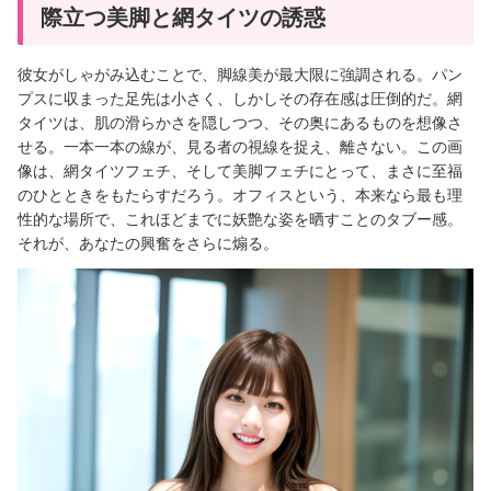
際立つ美脚と網タイツの誘惑
彼女がしゃがみ込むことで、脚線美が最大限に強調される。パン
プスに収まった足先は小さく、しかしその存在感は圧倒的だ。網
タイツは、肌の滑らかさを隠しつつ、その奥にあるものを想像さ
せる。一本一本の線が、見る者の視線を捉え、離さない。この画
像は、網タイツフェチ、そして美脚フェチにとって、まさに至福
のひとときをもたらすだろう。オフィスという、本来なら最も理
性的な場所で、これほどまでに妖艶な姿を晒すことのタブー感。
それが、あなたの興奮をさらに煽る。