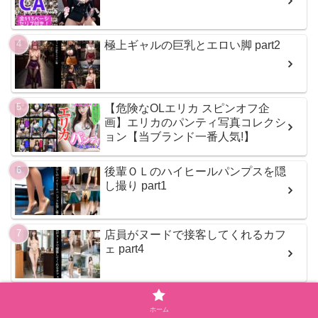
極上ギャルの巨乳とエロい脚 part2
【危険なOLエリカ スピンオフ企
画】エリカのパンティ写真コレクシ
ョン【当ブランド一番人気!】
後輩ＯＬのハイヒールパンプスを隠
し撮り part1
店員がヌードで接客してくれるカフ
ェ part4
圧倒的美人ＯＬのしゃがみパンチラ
ホーム
part3