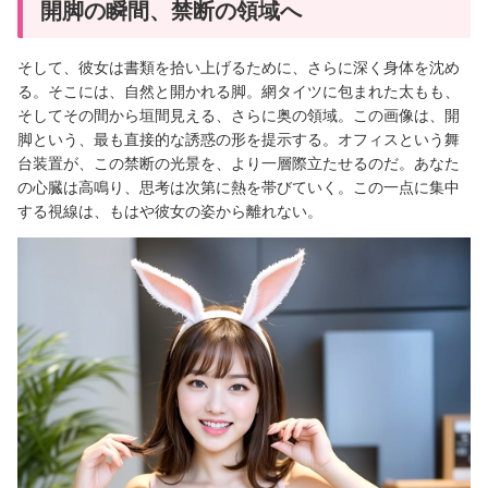
開脚の瞬間、禁断の領域へ
そして、彼女は書類を拾い上げるために、さらに深く身体を沈め
る。そこには、自然と開かれる脚。網タイツに包まれた太もも、
そしてその間から垣間見える、さらに奥の領域。この画像は、開
脚という、最も直接的な誘惑の形を提示する。オフィスという舞
台装置が、この禁断の光景を、より一層際立たせるのだ。あなた
の心臓は高鳴り、思考は次第に熱を帯びていく。この一点に集中
する視線は、もはや彼女の姿から離れない。