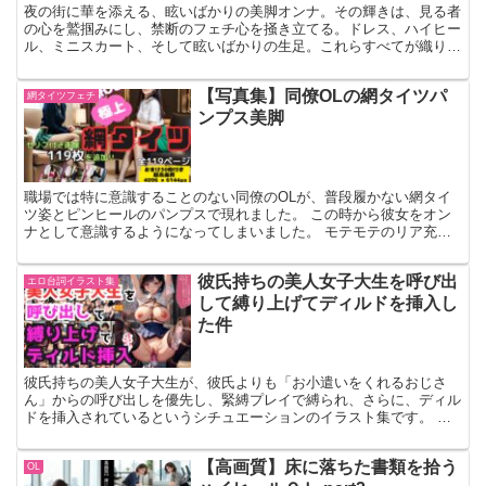
夜の街に華を添える、眩いばかりの美脚オンナ。その輝きは、見る者
の心を鷲掴みにし、禁断のフェチ心を掻き立てる。ドレス、ハイヒー
ル、ミニスカート、そして眩いばかりの生足。これらすべてが織りな
す脚フェチの極致は、あなたを未踏の領域へと誘うだろう。…
【写真集】同僚OLの網タイツパ
網タイツフェチ
ンプス美脚
職場では特に意識することのない同僚のOLが、普段履かない網タイ
ツ姿とピンヒールのパンプスで現れました。 この時から彼女をオン
ナとして意識するようになってしまいました。 モテモテのリア充女
子の同僚OLの、美しい顔と美しい脚をご堪能ください。
彼氏持ちの美人女子大生を呼び出
エロ台詞イラスト集
して縛り上げてディルドを挿入し
た件
彼氏持ちの美人女子大生が、彼氏よりも「お小遣いをくれるおじさ
ん」からの呼び出しを優先し、緊縛プレイで縛られ、さらに、ディル
ドを挿入されているというシチュエーションのイラスト集です。 現
役女子大生というだけあって、オシャレな子が多いです。
【高画質】床に落ちた書類を拾う
OL