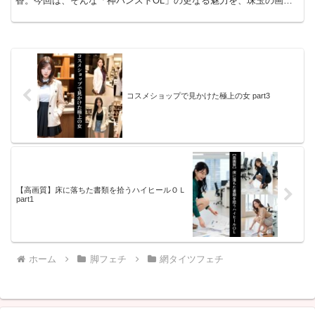
香。今回は、そんな「神パンストOL」の更なる魅力を、珠玉の画像
と共に解き明かしていきます。彼女の脚フェチ心を…
コスメショップで見かけた極上の女 part3
【高画質】床に落ちた書類を拾うハイヒールＯＬ
part1
ホーム
脚フェチ
網タイツフェチ