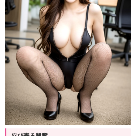
忍び寄る興奮