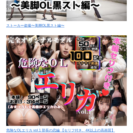
ストーカー盗撮〜美脚OL黒スト編〜
危険なOLエリカ vol.1 部長の恋編 【セリフ付き、4K以上の高画質】