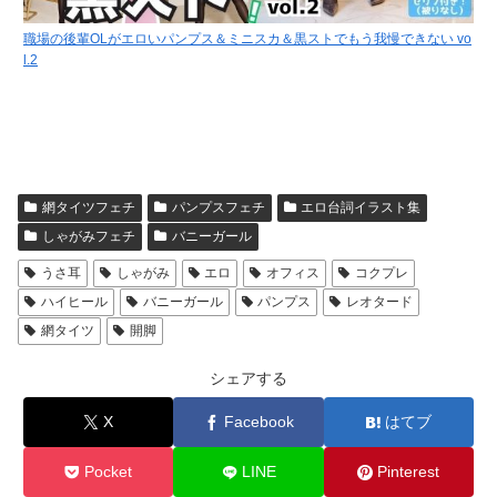
職場の後輩OLがエロいパンプス＆ミニスカ＆黒ストでもう我慢できない vo
l.2
網タイツフェチ
パンプスフェチ
エロ台詞イラスト集
しゃがみフェチ
バニーガール
うさ耳
しゃがみ
エロ
オフィス
コクプレ
ハイヒール
バニーガール
パンプス
レオタード
網タイツ
開脚
シェアする
X
Facebook
はてブ
Pocket
LINE
Pinterest