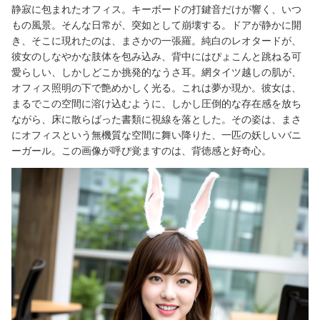
静寂に包まれたオフィス。キーボードの打鍵音だけが響く、いつ
もの風景。そんな日常が、突如として崩壊する。ドアが静かに開
き、そこに現れたのは、まさかの一張羅。純白のレオタードが、
彼女のしなやかな肢体を包み込み、背中にはぴょこんと跳ねる可
愛らしい、しかしどこか挑発的なうさ耳。網タイツ越しの肌が、
オフィス照明の下で艶めかしく光る。これは夢か現か。彼女は、
まるでこの空間に溶け込むように、しかし圧倒的な存在感を放ち
ながら、床に散らばった書類に視線を落とした。その姿は、まさ
にオフィスという無機質な空間に舞い降りた、一匹の妖しいバニ
ーガール。この画像が呼び覚ますのは、背徳感と好奇心。