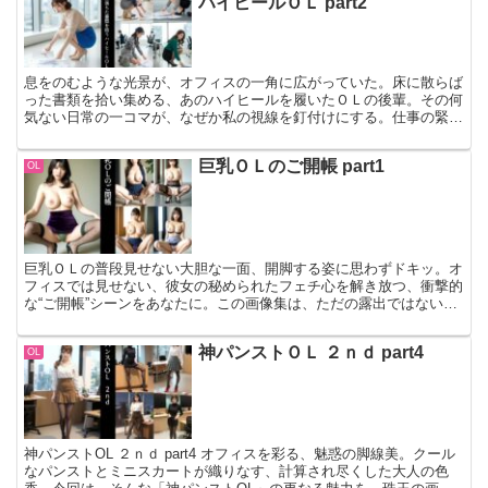
ハイヒールＯＬ part2
息をのむような光景が、オフィスの一角に広がっていた。床に散らば
った書類を拾い集める、あのハイヒールを履いたＯＬの後輩。その何
気ない日常の一コマが、なぜか私の視線を釘付けにする。仕事の緊迫
感と、ふとした瞬間に見せる無防備な仕草。そのギャップが…
巨乳ＯＬのご開帳 part1
OL
巨乳ＯＬの普段見せない大胆な一面、開脚する姿に思わずドキッ。オ
フィスでは見せない、彼女の秘められたフェチ心を解き放つ、衝撃的
な“ご開帳”シーンをあなたに。この画像集は、ただの露出ではない、
計算され尽くしたアングルとシチュエーションで、あなた…
神パンストＯＬ ２ｎｄ part4
OL
神パンストOL ２ｎｄ part4 オフィスを彩る、魅惑の脚線美。クール
なパンストとミニスカートが織りなす、計算され尽くした大人の色