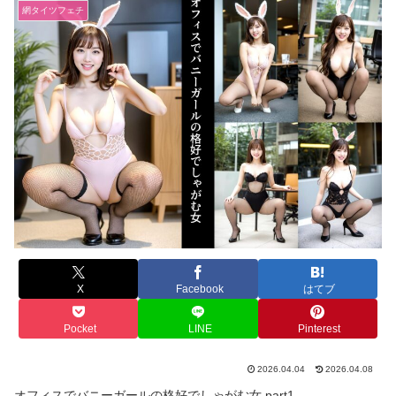
網タイツフェチ
X
Facebook
はてブ
Pocket
LINE
Pinterest
2026.04.04
2026.04.08
オフィスでバニーガールの格好でしゃがむ女 part1