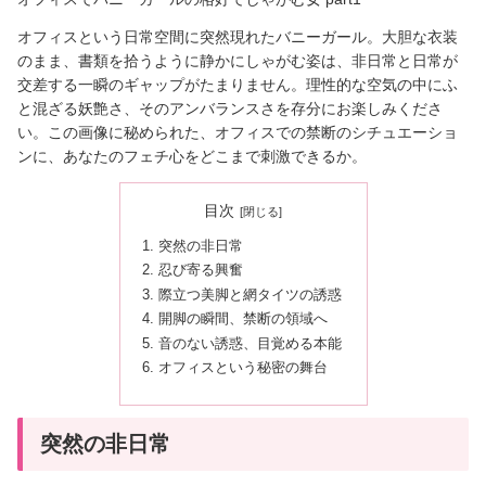
オフィスという日常空間に突然現れたバニーガール。大胆な衣装
のまま、書類を拾うように静かにしゃがむ姿は、非日常と日常が
交差する一瞬のギャップがたまりません。理性的な空気の中にふ
と混ざる妖艶さ、そのアンバランスさを存分にお楽しみくださ
い。この画像に秘められた、オフィスでの禁断のシチュエーショ
ンに、あなたのフェチ心をどこまで刺激できるか。
目次
突然の非日常
忍び寄る興奮
際立つ美脚と網タイツの誘惑
開脚の瞬間、禁断の領域へ
音のない誘惑、目覚める本能
オフィスという秘密の舞台
突然の非日常